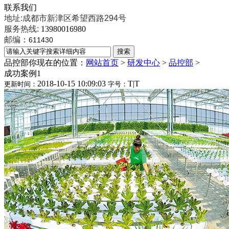
联系我们
地址:成都市新津区希望西路294号
服务热线:
13980016980
邮编：
611430
品控部
你现在的位置：
网站首页
>
研发中心
>
品控部
>
成功案例1
2018-10-15 10:09:03
T
|
T
更新时间：
字号：